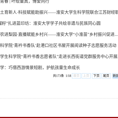
青春 | 叶绘童真，博爱同行
土育新人·科技赋能助振兴——淮安大学生科学院联合江苏财经职.
石榴籽”扎进蓝印坊：淮安大学学子共绘非遗与民族同心圆
农进梨园·直播赋能乡村兴——淮安大学“小淮苗”乡村振兴促进...
生科学院‘青衿书香队’赴港口社区书屋开展阅读种子志愿服务活动
学生科学院“青衿书香志愿者队”走进长西街道党群服务中心开展..
大学：巧借西游情景短剧，护航孩童生命成长
共173条 1/18
首页
上页
下页
尾页