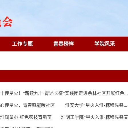
工作专题
青春榜样
学院风采
十传星火！“薪续九十·青述长征”实践团走进余林社区开展红色...
心传星火，青春赋能暖社区 ——淮安大学“星火入淮•稼穑先锋...
淮润童心·红色农技育新苗——淮阴工学院“星火入淮·稼穑先锋宣..