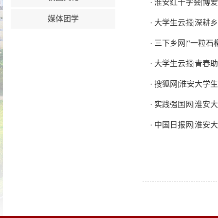
·
淮安红十字会|博爱
媒体团学
·
大学生云报|深耕乡
·
三下乡网|“一粒
·
大学生云报|青春助
·
搜狐网|淮安大学
·
实践强国网|淮安大
·
中国日报网|淮安